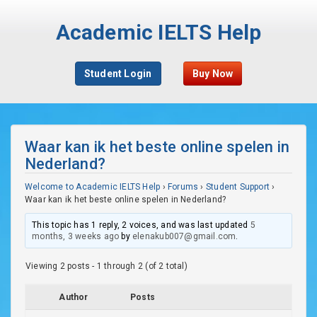
Academic IELTS Help
Student Login
Buy Now
Waar kan ik het beste online spelen in
Nederland?
Welcome to Academic IELTS Help
›
Forums
›
Student Support
›
Waar kan ik het beste online spelen in Nederland?
This topic has 1 reply, 2 voices, and was last updated
5
months, 3 weeks ago
by
elenakub007@gmail.com
.
Viewing 2 posts - 1 through 2 (of 2 total)
Author
Posts