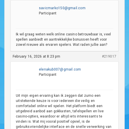
savicmarko150@gmail.com
Participant
Ik wil graag weten welk online casino betrouwbaar is, veel
spellen aanbiedt en aantrekkelijke bonussen heeft voor
zowel nieuwe als ervaren spelers. Wat raden jullie aan?
February 16, 2026 at 8:23 pm
#219017
elenakub007@gmail.com
Participant
Uit mijn eigen ervaring kan ik zeggen dat zumo een
uitstekende keuze is voor iedereen die veilig en
comfortabel online wil spelen. Het platform biedt een
uitgebreid aanbod aan gokkasten, tafelspellen en live
casino-opties, waardoor er altijd iets interessants te
vinden is. Wat mij vooral positief opviel, is de
gebruiksvriendelijke interface en de snelle verwerking van