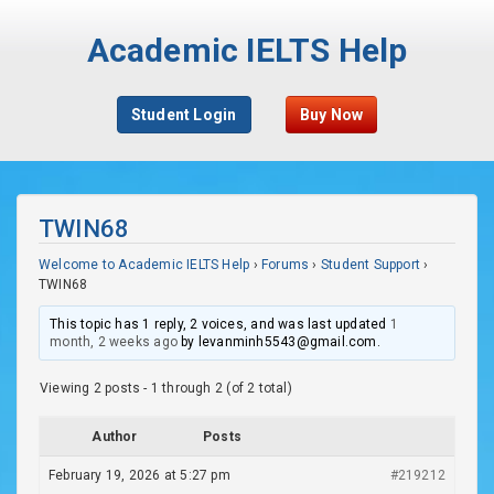
Academic IELTS Help
Student Login
Buy Now
TWIN68
Welcome to Academic IELTS Help
›
Forums
›
Student Support
›
TWIN68
This topic has 1 reply, 2 voices, and was last updated
1
month, 2 weeks ago
by
levanminh5543@gmail.com
.
Viewing 2 posts - 1 through 2 (of 2 total)
Author
Posts
February 19, 2026 at 5:27 pm
#219212