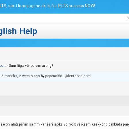
LTS, start learning the skills for IELTS success NOW!
Tr
lish Help
port
›
Suur liiga või parem areng?
d
5 months, 2 weeks ago
by
papenol581@fentaoba.com
.
se on alati parim samm karjääri jaoks või võib väiksem keskkond pakkuda pa