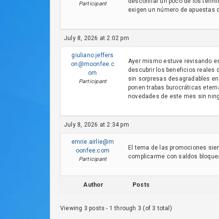
desconfiar un poco de los términ
Participant
exigen un número de apuestas d
July 8, 2026 at 2:02 pm
giuliano.jeffers
Ayer mismo estuve revisando esa
on@moonfee.c
descubrir los beneficios reales
om
sin sorpresas desagradables en 
Participant
ponen trabas burocráticas etern
novedades de este mes sin ningú
July 8, 2026 at 2:34 pm
emrie.airlie@m
El tema de las promociones siem
oonfee.com
complicarme con saldos bloquead
Participant
Author
Posts
Viewing 3 posts - 1 through 3 (of 3 total)