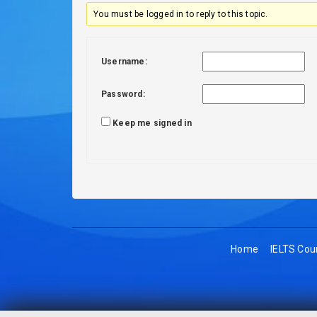
You must be logged in to reply to this topic.
Username:
Password:
Keep me signed in
Home
IELTS Cou