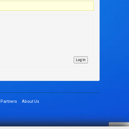
Log In
Partners
About Us