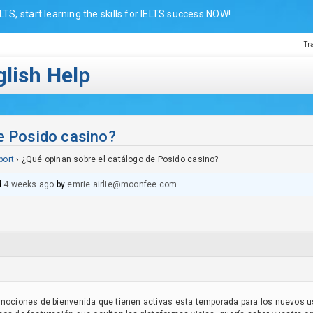
LTS, start learning the skills for IELTS success NOW!
Tr
lish Help
e Posido casino?
port
›
¿Qué opinan sobre el catálogo de Posido casino?
d
4 weeks ago
by
emrie.airlie@moonfee.com
.
omociones de bienvenida que tienen activas esta temporada para los nuevos u