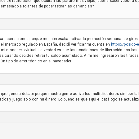
os de facturación que ocultan las plataformas viejas, quería saber vuestra opin
emasiado alto antes de poder retirar las ganancias?
s condiciones porque me interesaba activar la promoción semanal de giros g
 del mercado regulado en España, decidí verificar mi cuenta en
httрs://posido
mi monedero virtual. La verdad es que las condiciones de liberación son bast
as cuando decides retirar tu saldo acumulado. A mí me ingresaron las tiradas 
n tipo de error técnico en el navegador.
pre genera debate porque mucha gente activa los multiplicadores sin leer la 
os y juego solo con mi dinero. Lo bueno es que aquí el catálogo se actuali