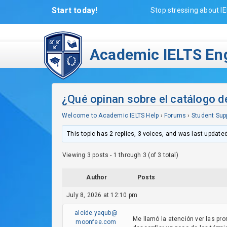
Start today!
Stop stressing about IE
Academic IELTS Eng
¿Qué opinan sobre el catálogo d
Welcome to Academic IELTS Help
›
Forums
›
Student Sup
This topic has 2 replies, 3 voices, and was last update
Viewing 3 posts - 1 through 3 (of 3 total)
Author
Posts
July 8, 2026 at 12:10 pm
alcide.yaqub@
Me llamó la atención ver las pr
moonfee.com