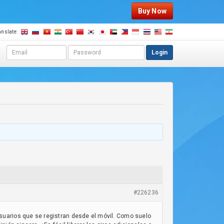
Buy Now
anslate:
E
P
Login
m
a
a
s
i
s
l
w
a
o
d
r
d
d
r
e
s
s
#226236
suarios que se registran desde el móvil. Como suelo