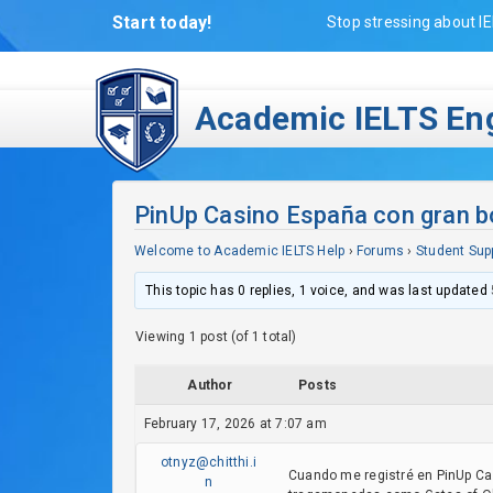
Start today!
Stop stressing about IE
Academic IELTS Eng
PinUp Casino España con gran 
Welcome to Academic IELTS Help
›
Forums
›
Student Sup
This topic has 0 replies, 1 voice, and was last updated
Viewing 1 post (of 1 total)
Author
Posts
February 17, 2026 at 7:07 am
otnyz@chitthi.i
Cuando me registré en PinUp C
n