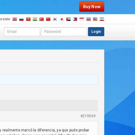
Buy Now
anslate:
E
P
Login
m
a
a
s
i
s
l
w
a
o
d
r
d
d
r
e
s
s
#219069
y realmente marcó la diferencia, ya que pude probar