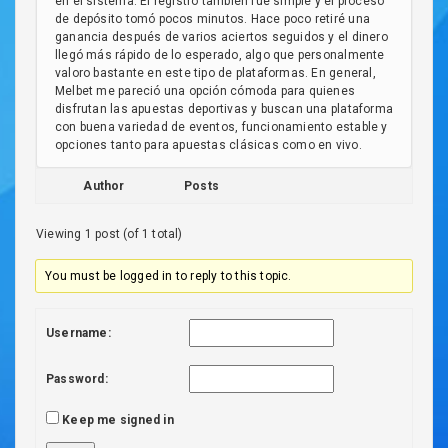
en el sistema. El registro también fue simple y el proceso
de depósito tomó pocos minutos. Hace poco retiré una
ganancia después de varios aciertos seguidos y el dinero
llegó más rápido de lo esperado, algo que personalmente
valoro bastante en este tipo de plataformas. En general,
Melbet me pareció una opción cómoda para quienes
disfrutan las apuestas deportivas y buscan una plataforma
con buena variedad de eventos, funcionamiento estable y
opciones tanto para apuestas clásicas como en vivo.
Author
Posts
Viewing 1 post (of 1 total)
You must be logged in to reply to this topic.
Username:
Password:
Keep me signed in