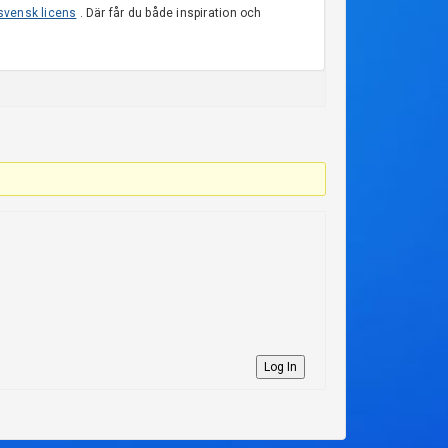
svensk licens
. Där får du både inspiration och
Log In