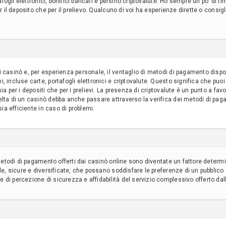
tafogli elettronici, bonifici bancari e persino criptovalute. Ho sempre un po’ di t
er il deposito che per il prelievo. Qualcuno di voi ha esperienze dirette o consig
 casinò e, per esperienza personale, il ventaglio di metodi di pagamento disp
 incluse carte, portafogli elettronici e criptovalute. Questo significa che puoi 
a per i depositi che per i prelievi. La presenza di criptovalute è un punto a favo
elta di un casinò debba anche passare attraverso la verifica dei metodi di pa
sia efficiente in caso di problemi.
i metodi di pagamento offerti dai casinò online sono diventate un fattore deter
ide, sicure e diversificate, che possano soddisfare le preferenze di un pubblic
di percezione di sicurezza e affidabilità del servizio complessivo offerto dall