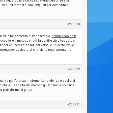
imore riguardo la sicurezza dei dati personali e la
li su quali metodi siano i migliori per comodità e
#223288
onibili è fondamentale. Per esempio,
nominiacasino.it
scegliere il metodo che ti fa sentire più a tuo agio e
re per chi cerca transazioni veloci e un certo livello
gamento per assicurarsi che siano regolamentati e
#223289
minante per l’utenza moderna. La tendenza è quella di
o globale. La scelta del metodo giusto non è solo una
a piattaforma di gioco.
#223291