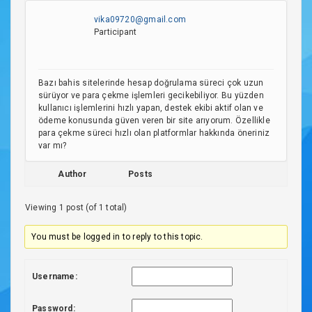
vika09720@gmail.com
Participant
Bazı bahis sitelerinde hesap doğrulama süreci çok uzun
sürüyor ve para çekme işlemleri gecikebiliyor. Bu yüzden
kullanıcı işlemlerini hızlı yapan, destek ekibi aktif olan ve
ödeme konusunda güven veren bir site arıyorum. Özellikle
para çekme süreci hızlı olan platformlar hakkında öneriniz
var mı?
Author
Posts
Viewing 1 post (of 1 total)
You must be logged in to reply to this topic.
Username:
Password: