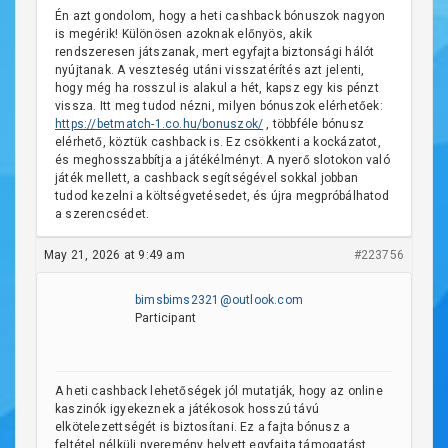
Én azt gondolom, hogy a heti cashback bónuszok nagyon
is megérik! Különösen azoknak előnyös, akik
rendszeresen játszanak, mert egyfajta biztonsági hálót
nyújtanak. A veszteség utáni visszatérítés azt jelenti,
hogy még ha rosszul is alakul a hét, kapsz egy kis pénzt
vissza. Itt meg tudod nézni, milyen bónuszok elérhetőek:
https://betmatch-1.co.hu/bonuszok/
, többféle bónusz
elérhető, köztük cashback is. Ez csökkenti a kockázatot,
és meghosszabbítja a játékélményt. A nyerő slotokon való
játék mellett, a cashback segítségével sokkal jobban
tudod kezelni a költségvetésedet, és újra megpróbálhatod
a szerencsédet.
May 21, 2026 at 9:49 am
#223756
bimsbims2321@outlook.com
Participant
A heti cashback lehetőségek jól mutatják, hogy az online
kaszinók igyekeznek a játékosok hosszú távú
elkötelezettségét is biztosítani. Ez a fajta bónusz a
feltétel nélküli nyeremény helyett egyfajta támogatást