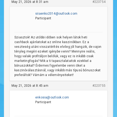
May 21, 2026 at 8:31 am
#223754
siiaenko2014@outlook.com
Participant
Sziasztok! Az utóbbi időben sok helyen látok heti
cashback ajánlatokat az online kaszinókban. Ez a
veszteség utáni visszatérítés elvileg jól hangzik, de vajon
tényleg megéri ezeket igénybe venni? Mennyire reális,
hogy valaki profitáljon belőlük, vagy ez is inkább csak
marketingfogás? Mik a ti tapasztalataitok ezekkel a
bónuszokkal? Érdemes figyelembe venni őket a
kaszinóválasztásnál, vagy inkább más típusú bónuszokat
preferáltok? Várnám a véleményeiteket!
May 21, 2026 at 8:45 am
#223755
enkosia@outlook.com
Participant