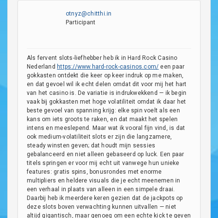
otnyz@chitthi.in
Participant
Als fervent slots-liefhebber heb ik in Hard Rock Casino
Nederland
https://www.hard-rock-casinos.com/
een paar
gokkasten ontdekt die keer op keer indruk op me maken,
en dat gevoel wil ik echt delen omdat dit voor mij het hart
van het casino is. De variatie is indrukwekkend — ik begin
vaak bij gokkasten met hoge volatiliteit omdat ik daar het
beste gevoel van spanning krijg: elke spin voelt als een
kans om iets groots te raken, en dat maakt het spelen
intens en meeslepend. Maar wat ik vooral fijn vind, is dat
ook medium-volatiliteit slots er zijn die langzamere,
steady winsten geven; dat houdt mijn sessies
gebalanceerd en niet alleen gebaseerd op luck. Een paar
titels springen er voor mij echt uit vanwege hun unieke
features: gratis spins, bonusrondes met enorme
multipliers en heldere visuals die je echt meenemen in
een verhaal in plaats van alleen in een simpele draai.
Daarbij heb ik meerdere keren gezien dat de jackpots op
deze slots boven verwachting kunnen uitvallen — niet
altijd gigantisch, maar genoeg om een echte kick te geven