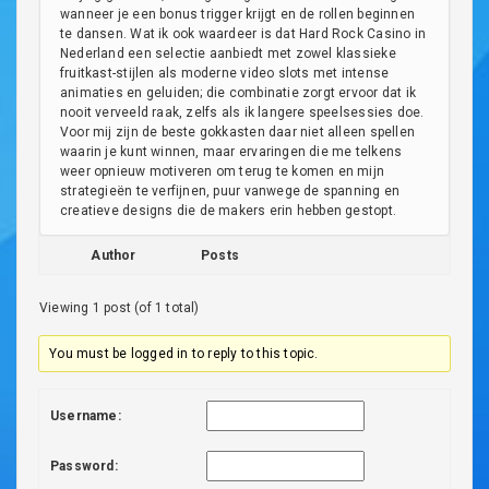
wanneer je een bonus trigger krijgt en de rollen beginnen
te dansen. Wat ik ook waardeer is dat Hard Rock Casino in
Nederland een selectie aanbiedt met zowel klassieke
fruitkast-stijlen als moderne video slots met intense
animaties en geluiden; die combinatie zorgt ervoor dat ik
nooit verveeld raak, zelfs als ik langere speelsessies doe.
Voor mij zijn de beste gokkasten daar niet alleen spellen
waarin je kunt winnen, maar ervaringen die me telkens
weer opnieuw motiveren om terug te komen en mijn
strategieën te verfijnen, puur vanwege de spanning en
creatieve designs die de makers erin hebben gestopt.
Author
Posts
Viewing 1 post (of 1 total)
You must be logged in to reply to this topic.
Username:
Password: