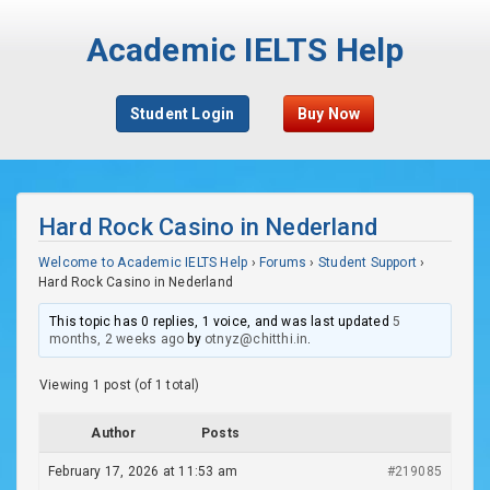
Academic IELTS Help
Student Login
Buy Now
Hard Rock Casino in Nederland
Welcome to Academic IELTS Help
›
Forums
›
Student Support
›
Hard Rock Casino in Nederland
This topic has 0 replies, 1 voice, and was last updated
5
months, 2 weeks ago
by
otnyz@chitthi.in
.
Viewing 1 post (of 1 total)
Author
Posts
February 17, 2026 at 11:53 am
#219085