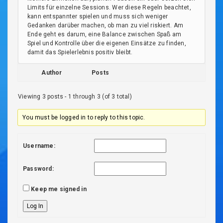
Limits für einzelne Sessions. Wer diese Regeln beachtet,
kann entspannter spielen und muss sich weniger
Gedanken darüber machen, ob man zu viel riskiert. Am
Ende geht es darum, eine Balance zwischen Spaß am
Spiel und Kontrolle über die eigenen Einsätze zu finden,
damit das Spielerlebnis positiv bleibt.
Author
Posts
Viewing 3 posts - 1 through 3 (of 3 total)
You must be logged in to reply to this topic.
Username:
Password:
Keep me signed in
Log In