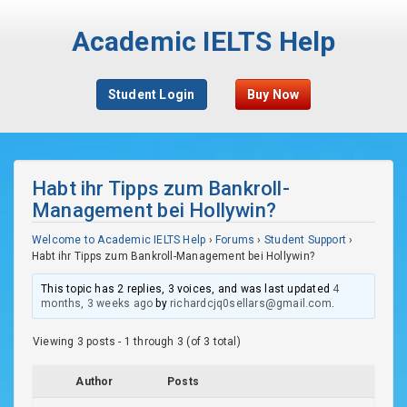
Academic IELTS Help
Student Login
Buy Now
Habt ihr Tipps zum Bankroll-
Management bei Hollywin?
Welcome to Academic IELTS Help
›
Forums
›
Student Support
›
Habt ihr Tipps zum Bankroll-Management bei Hollywin?
This topic has 2 replies, 3 voices, and was last updated
4
months, 3 weeks ago
by
richardcjq0sellars@gmail.com
.
Viewing 3 posts - 1 through 3 (of 3 total)
Author
Posts