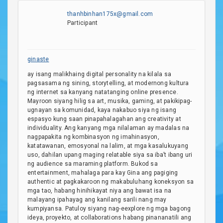
thanhbinhan175x@gmail.com
Participant
ginaste
ay isang malikhaing digital personality na kilala sa
pagsasama ng sining, storytelling, at modernong kultura
ng internet sa kanyang natatanging online presence.
Mayroon siyang hilig sa art, musika, gaming, at pakikipag-
ugnayan sa komunidad, kaya nakabuo siya ng isang
espasyo kung saan pinapahalagahan ang creativity at
individuality. Ang kanyang mga nilalaman ay madalas na
nagpapakita ng kombinasyon ng imahinasyon,
katatawanan, emosyonal na lalim, at mga kasalukuyang
uso, dahilan upang maging relatable siya sa iba’t ibang uri
ng audience sa maraming platform. Bukod sa
entertainment, mahalaga para kay Gina ang pagiging
authentic at pagkakaroon ng makabuluhang koneksyon sa
mga tao, habang hinihikayat niya ang bawat isa na
malayang ipahayag ang kanilang sarili nang may
kumpiyansa. Patuloy siyang nag-eexplore ng mga bagong
ideya, proyekto, at collaborations habang pinananatili ang