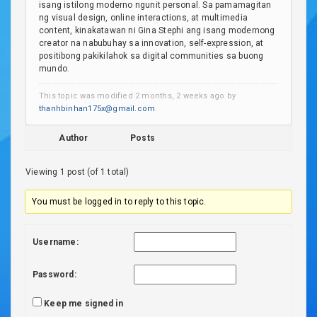
isang istilong moderno ngunit personal. Sa pamamagitan
ng visual design, online interactions, at multimedia
content, kinakatawan ni Gina Stephi ang isang modernong
creator na nabubuhay sa innovation, self-expression, at
positibong pakikilahok sa digital communities sa buong
mundo.
This topic was modified 2 months, 2 weeks ago by
thanhbinhan175x@gmail.com
.
Author
Posts
Viewing 1 post (of 1 total)
You must be logged in to reply to this topic.
Username:
Password:
Keep me signed in