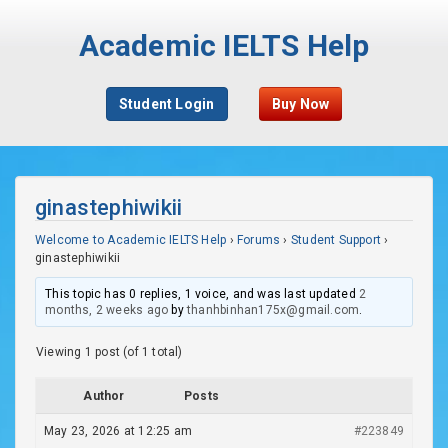
Academic IELTS Help
Student Login
Buy Now
ginastephiwikii
Welcome to Academic IELTS Help
›
Forums
›
Student Support
›
ginastephiwikii
This topic has 0 replies, 1 voice, and was last updated
2
months, 2 weeks ago
by
thanhbinhan175x@gmail.com
.
Viewing 1 post (of 1 total)
Author
Posts
May 23, 2026 at 12:25 am
#223849