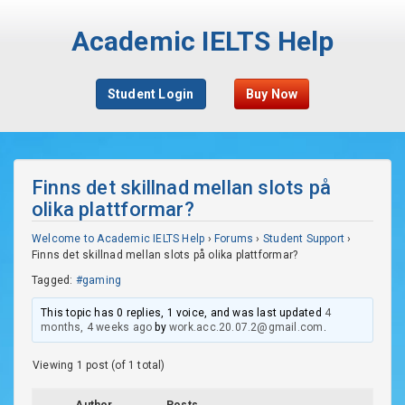
Academic IELTS Help
Student Login
Buy Now
Finns det skillnad mellan slots på
olika plattformar?
Welcome to Academic IELTS Help
›
Forums
›
Student Support
›
Finns det skillnad mellan slots på olika plattformar?
Tagged:
#gaming
This topic has 0 replies, 1 voice, and was last updated
4
months, 4 weeks ago
by
work.acc.20.07.2@gmail.com
.
Viewing 1 post (of 1 total)