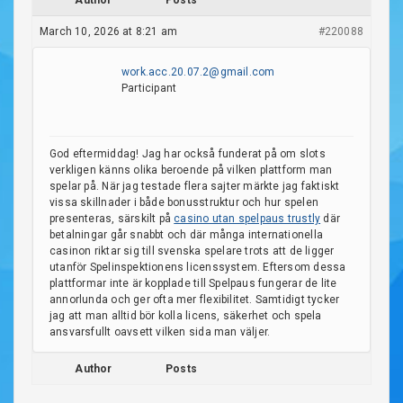
Author
Posts
March 10, 2026 at 8:21 am
#220088
work.acc.20.07.2@gmail.com
Participant
God eftermiddag! Jag har också funderat på om slots
verkligen känns olika beroende på vilken plattform man
spelar på. När jag testade flera sajter märkte jag faktiskt
vissa skillnader i både bonusstruktur och hur spelen
presenteras, särskilt på
casino utan spelpaus trustly
där
betalningar går snabbt och där många internationella
casinon riktar sig till svenska spelare trots att de ligger
utanför Spelinspektionens licenssystem. Eftersom dessa
plattformar inte är kopplade till Spelpaus fungerar de lite
annorlunda och ger ofta mer flexibilitet. Samtidigt tycker
jag att man alltid bör kolla licens, säkerhet och spela
ansvarsfullt oavsett vilken sida man väljer.
Author
Posts