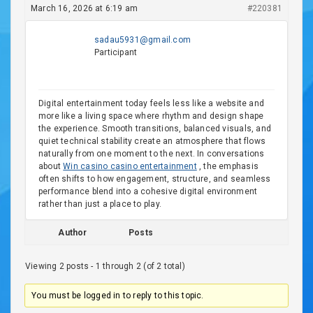
March 16, 2026 at 6:19 am
#220381
sadau5931@gmail.com
Participant
Digital entertainment today feels less like a website and
more like a living space where rhythm and design shape
the experience. Smooth transitions, balanced visuals, and
quiet technical stability create an atmosphere that flows
naturally from one moment to the next. In conversations
about
Win casino casino entertainment
, the emphasis
often shifts to how engagement, structure, and seamless
performance blend into a cohesive digital environment
rather than just a place to play.
Author
Posts
Viewing 2 posts - 1 through 2 (of 2 total)
You must be logged in to reply to this topic.