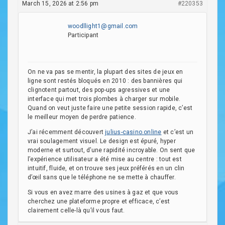
March 15, 2026 at 2:56 pm
#220353
woodllight1@gmail.com
Participant
On ne va pas se mentir, la plupart des sites de jeux en
ligne sont restés bloqués en 2010 : des bannières qui
clignotent partout, des pop-ups agressives et une
interface qui met trois plombes à charger sur mobile.
Quand on veut juste faire une petite session rapide, c’est
le meilleur moyen de perdre patience.
J’ai récemment découvert
julius-casino.online
et c’est un
vrai soulagement visuel. Le design est épuré, hyper
moderne et surtout, d’une rapidité incroyable. On sent que
l’expérience utilisateur a été mise au centre : tout est
intuitif, fluide, et on trouve ses jeux préférés en un clin
d’œil sans que le téléphone ne se mette à chauffer.
Si vous en avez marre des usines à gaz et que vous
cherchez une plateforme propre et efficace, c’est
clairement celle-là qu’il vous faut.