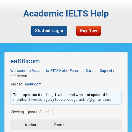
Academic IELTS Help
Student Login
Buy Now
ea88icom
Welcome to Academic IELTS Help
›
Forums
›
Student Support
›
ea88icom
Tagged:
ea88icom
This topic has 0 replies, 1 voice, and was last updated
2
months, 2 weeks ago
by
tequierocogerastrid@gmail.com
.
Viewing 1 post (of 1 total)
Author
Posts