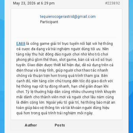
May 23, 2026 at 6:29 pm
#223892
tequierocogerastrid@gmail.com
Participant
EA88
là cổng game giải trí trực tuyến nổi bật với hệ thống
cá cược đa dạng và trải nghiệm người dùng tối ưu. Nền
tảng này thu hút đông đảo người chơi nhờ kho trò chơi
phong phú gồm thể thao, slot game, bắn cá và xổ số trực
tuyến. Giao diện được thiết kế hiện đại, dễ sử dụng trên cả
điện thoại và máy tính, giúp người chơi thao tác nhanh
chóng và thuận tiện hơn trong quá trình tham gia. Bên
cạnh đó, nền tảng còn chú trọng đến tốc độ giao dịch với
hệ thống nạp rút tự động nhanh, hạn chế gián đoạn khi
chơi. Tỷ lệ thưởng hấp dẫn cùng nhiều chương trình khuyến
mãi dành cho thành viên mới và người chơi lâu năm cũng
là điểm cộng lớn. Ngoài yếu tố giải trí, hệ thống bảo mật an
toàn giúp bảo vệ thông tin và tài khoản người dùng hiệu
quả hơn trong quá trình trải nghiệm mỗi ngày.
Author
Posts