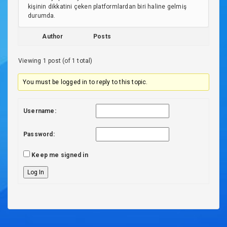
kişinin dikkatini çeken platformlardan biri haline gelmiş
durumda.
Author
Posts
Viewing 1 post (of 1 total)
You must be logged in to reply to this topic.
Username:
Password:
Keep me signed in
Log In