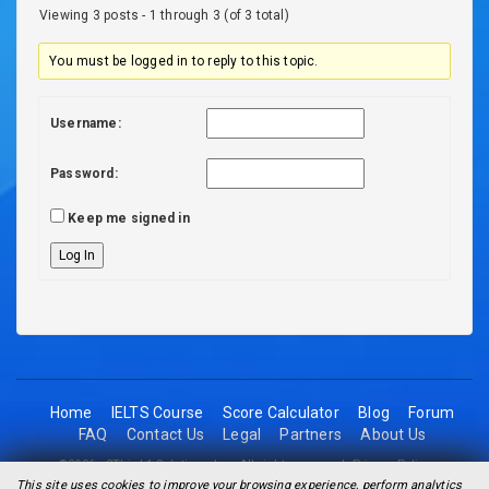
Viewing 3 posts - 1 through 3 (of 3 total)
You must be logged in to reply to this topic.
Username:
Password:
Keep me signed in
Log In
Home
IELTS Course
Score Calculator
Blog
Forum
FAQ
Contact Us
Legal
Partners
About Us
©2026 - 2Think1 Solutions Inc. All rights reserved.
Privacy Policy
This site uses cookies to improve your browsing experience, perform analytics