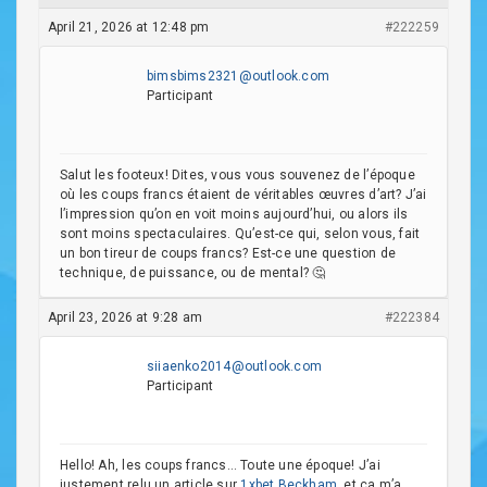
April 21, 2026 at 12:48 pm
#222259
bimsbims2321@outlook.com
Participant
Salut les footeux! Dites, vous vous souvenez de l’époque
où les coups francs étaient de véritables œuvres d’art? J’ai
l’impression qu’on en voit moins aujourd’hui, ou alors ils
sont moins spectaculaires. Qu’est-ce qui, selon vous, fait
un bon tireur de coups francs? Est-ce une question de
technique, de puissance, ou de mental? 🤔
April 23, 2026 at 9:28 am
#222384
siiaenko2014@outlook.com
Participant
Hello! Ah, les coups francs… Toute une époque! J’ai
justement relu un article sur
1xbet Beckham
, et ça m’a