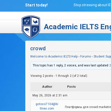
Start today!
Stop stressing about IE
Academic IELTS Eng
crowd
Welcome to Academic IELTS Help
›
Forums
›
Student Sup
This topic has 1 reply, 2 voices, and was last updated
2
Viewing 2 posts - 1 through 2 (of 2 total)
Author
Posts
May 26, 2026 at 2:31 am
gotoco7104@bi
Платформы для crowd marketin
ttnex.com