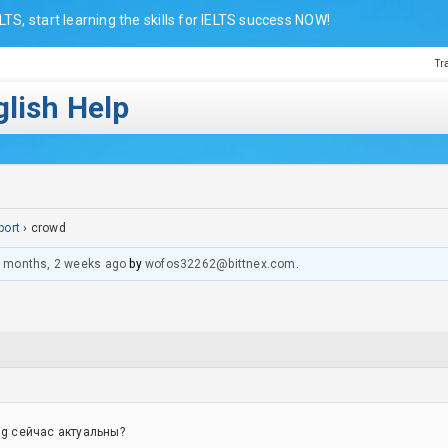
LTS, start learning the skills for IELTS success NOW!
Tr
lish Help
port
›
crowd
 months, 2 weeks ago
by
wofos32262@bittnex.com
.
g сейчас актуальны?