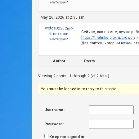
Participant
May 26, 2026 at 2:35 am
wofos32262@b
Сейчас, как по мне, лучше ра
ittnex.com
https://thelinks.pro/ru/crowd
у н
Participant
Для сайтов, которым нужен ст
Author
Posts
Viewing 2 posts - 1 through 2 (of 2 total)
You must be logged in to reply to this topic.
Username:
Password:
Keep me signed in