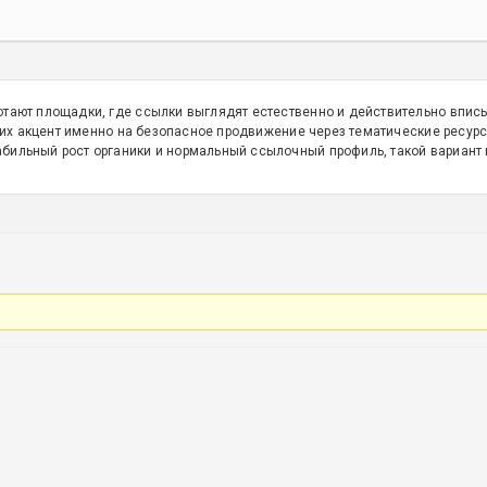
ботают площадки, где ссылки выглядят естественно и действительно впи
их акцент именно на безопасное продвижение через тематические ресурсы
абильный рост органики и нормальный ссылочный профиль, такой вариант 