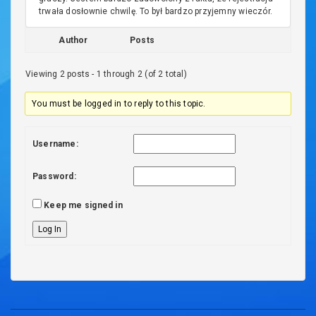
trwała dosłownie chwilę. To był bardzo przyjemny wieczór.
Author
Posts
Viewing 2 posts - 1 through 2 (of 2 total)
You must be logged in to reply to this topic.
Username:
Password:
Keep me signed in
Log In