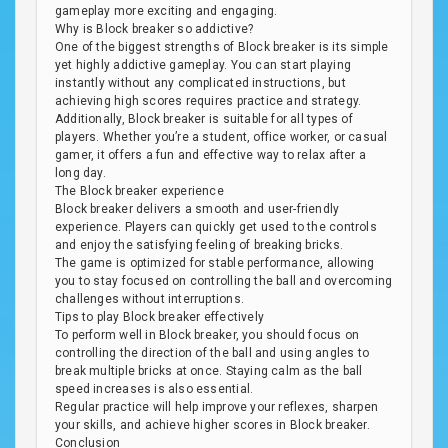
gameplay more exciting and engaging.
Why is Block breaker so addictive?
One of the biggest strengths of Block breaker is its simple
yet highly addictive gameplay. You can start playing
instantly without any complicated instructions, but
achieving high scores requires practice and strategy.
Additionally, Block breaker is suitable for all types of
players. Whether you’re a student, office worker, or casual
gamer, it offers a fun and effective way to relax after a
long day.
The Block breaker experience
Block breaker delivers a smooth and user-friendly
experience. Players can quickly get used to the controls
and enjoy the satisfying feeling of breaking bricks.
The game is optimized for stable performance, allowing
you to stay focused on controlling the ball and overcoming
challenges without interruptions.
Tips to play Block breaker effectively
To perform well in Block breaker, you should focus on
controlling the direction of the ball and using angles to
break multiple bricks at once. Staying calm as the ball
speed increases is also essential.
Regular practice will help improve your reflexes, sharpen
your skills, and achieve higher scores in Block breaker.
Conclusion