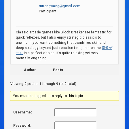
runongwang@gmail.com
Participant
Classic arcade games like Block Breaker are fantastic for
quick reflexes, but I also enjoy strategic classics to
unwind. If you want something that combines skill and
deep strategy beyond just reaction time, this online
麻雀ゲ
ーム
is a perfect choice. It’s quite relaxing yet very
mentally engaging.
Author
Posts
Viewing 9 posts - 1 through 9 (of 9 total)
You must be logged in to reply to this topic.
Username:
Password: