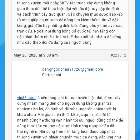
thường xuyên mỗi ngày,S8TV tập trung xây dựng không
gian theo dõi thể thao hiện đại với tốc độ truy cập ổn định
và cách trình bày trực quan. Các chuyên mục được sắp xếp
rõ ràng giúp người xem dễ dàng tìm kiếm thông tin về đội
bóng, giải đấu hay những diễn biến đáng chú ý trước và sau
trận đấu. Ngoài nội dung bóng đá quốc tế, nền tảng còn
cập nhật thêm nhiều tin tức thể thao nổi bật nhằm đáp ứng
nhu cầu theo dõi đa dạng của người dùng.
May 20, 2026 at 3:38 am
#223612
dangngocchau91726@gmail.com
Participant
vip66.com
là nền tảng giải trí trực tuyến hiện đại, được xây
dựng nhằm mang đến cho người dùng không gian trải
nghiệm tiện lợi, ổn định và dễ sử dụng trên nhiều thiết bị
khác nhau. Với giao diện thiết kế trực quan, tốc độ tải
nhanh cùng hệ thống vận hành tối ưu, người dùng có thể dễ
dàng thao tác và truy cập mọi tính năng ngay từ lần đầu
trải nghiệm. Nội dung trên nền tảng luôn được cập nhật
thường xuyên với nhiều chuyên mục đa dạng, đáp ứng nhu