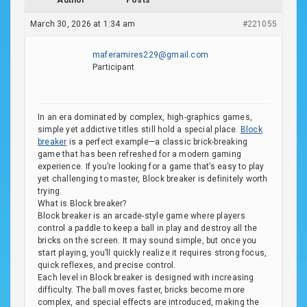
Author
Posts
March 30, 2026 at 1:34 am
#221055
maferamires229@gmail.com
Participant
In an era dominated by complex, high-graphics games,
simple yet addictive titles still hold a special place.
Block
breaker
is a perfect example—a classic brick-breaking
game that has been refreshed for a modern gaming
experience. If you’re looking for a game that’s easy to play
yet challenging to master, Block breaker is definitely worth
trying.
What is Block breaker?
Block breaker is an arcade-style game where players
control a paddle to keep a ball in play and destroy all the
bricks on the screen. It may sound simple, but once you
start playing, you’ll quickly realize it requires strong focus,
quick reflexes, and precise control.
Each level in Block breaker is designed with increasing
difficulty. The ball moves faster, bricks become more
complex, and special effects are introduced, making the