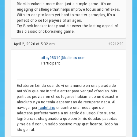
Block breaker is more than just a simple game—it’s an
engaging challenge that helps improve focus and reflexes.
With its easy-to-learn yet hard-to-master gameplay, it’s a
perfect choice for players of all ages.
Try Block breaker today and discover the lasting appeal of
this classic brick-breaking game!
April 2, 2026 at 5:32 am
#221229
xifay98310@balincs.com
Participant
Estaba en Lérida cuando vi un anuncio en una parada de
autobús que me incitó a entrar para ver qué ofrecían. Mis
partidas previas en otros lugares habían sido un desastre
absoluto y ya no tenía esperanzas de recuperar nada. Al
navegar por
roulettino
encontré una mesa que se
adaptaba perfectamente a mi estilo de juego. Por suerte,
logré una racha ganadora que borró mis deudas pasadas
y me dejó con un saldo positivo muy gratificante. Todo ha
ido genial.