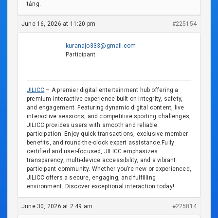
tảng.
June 16, 2026 at 11:20 pm
#225154
kuranajo333@gmail.com
Participant
JILICC
– A premier digital entertainment hub offering a
premium interactive experience built on integrity, safety,
and engagement. Featuring dynamic digital content, live
interactive sessions, and competitive sporting challenges,
JILICC provides users with smooth and reliable
participation. Enjoy quick transactions, exclusive member
benefits, and round-the-clock expert assistance.Fully
certified and user-focused, JILICC emphasizes
transparency, multi-device accessibility, and a vibrant
participant community. Whether you’re new or experienced,
JILICC offers a secure, engaging, and fulfilling
environment. Discover exceptional interaction today!
June 30, 2026 at 2:49 am
#225814