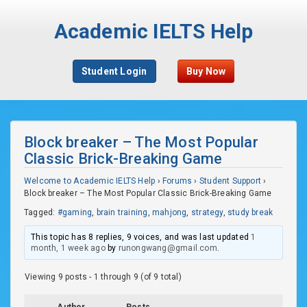
Academic IELTS Help
Student Login
Buy Now
Block breaker – The Most Popular
Classic Brick-Breaking Game
Welcome to Academic IELTS Help
›
Forums
›
Student Support
›
Block breaker – The Most Popular Classic Brick-Breaking Game
Tagged:
#gaming
,
brain training
,
mahjong
,
strategy
,
study break
This topic has 8 replies, 9 voices, and was last updated
1
month, 1 week ago
by
runongwang@gmail.com
.
Viewing 9 posts - 1 through 9 (of 9 total)