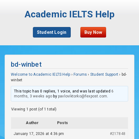
Academic IELTS Help
Student Login
Buy Now
bd-winbet
Welcome to Academic IELTS Help
›
Forums
›
Student Support
›
bd-
winbet
This topic has 0 replies, 1 voice, and was last updated
6
months, 3 weeks ago
by
pavloviktorko@fexpost.com
.
Viewing 1 post (of 1 total)
Author
Posts
January 17, 2026 at 4:36 pm
#217848