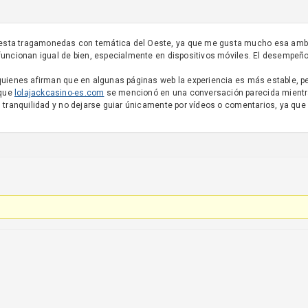
sta tragamonedas con temática del Oeste, ya que me gusta mucho esa ambien
 funcionan igual de bien, especialmente en dispositivos móviles. El desempeño
quienes afirman que en algunas páginas web la experiencia es más estable, per
 que
lolajackcasino-es.com
se mencionó en una conversación parecida mientra
n tranquilidad y no dejarse guiar únicamente por vídeos o comentarios, ya que 