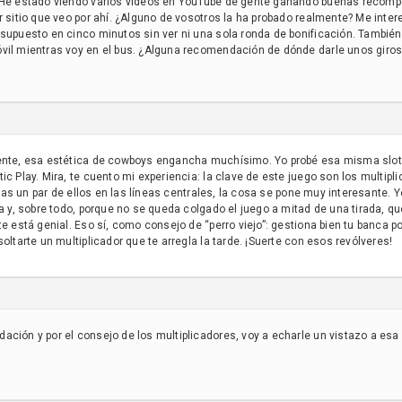
. He estado viendo varios vídeos en YouTube de gente ganando buenas recomp
r sitio que veo por ahí. ¿Alguno de vosotros la ha probado realmente? Me intere
supuesto en cinco minutos sin ver ni una sola ronda de bonificación. También 
vil mientras voy en el bus. ¿Alguna recomendación de dónde darle unos giro
mente, esa estética de cowboys engancha muchísimo. Yo probé esa misma slo
ic Play. Mira, te cuento mi experiencia: la clave de este juego son los multi
illas un par de ellos en las líneas centrales, la cosa se pone muy interesante. 
ia y, sobre todo, porque no se queda colgado el juego a mitad de una tirada, q
te está genial. Eso sí, como consejo de “perro viejo”: gestiona bien tu banca p
oltarte un multiplicador que te arregla la tarde. ¡Suerte con esos revólveres!
ación y por el consejo de los multiplicadores, voy a echarle un vistazo a esa