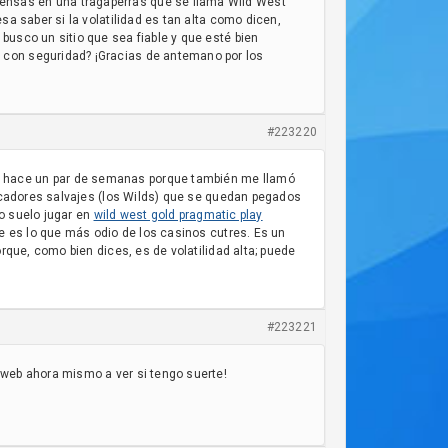
ensas en una tragaperras que se llama Wild West
sa saber si la volatilidad es tan alta como dicen,
busco un sitio que sea fiable y que esté bien
s con seguridad? ¡Gracias de antemano por los
#223220
t hace un par de semanas porque también me llamó
plicadores salvajes (los Wilds) que se quedan pegados
Yo suelo jugar en
wild west gold pragmatic play
ue es lo que más odio de los casinos cutres. Es un
orque, como bien dices, es de volatilidad alta; puede
#223221
 web ahora mismo a ver si tengo suerte!