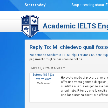
Start today!
Stop stressing about IE
Academic IELTS Eng
Reply To: Mi chiedevo quali fosse
Welcome to Academic IELTS Help
›
Forums
›
Student Sup
pagamento migliori per i casinò online.
May 13, 2026 at 6:20 am
batece4857@a
Ho avuto modo di provare diversi 
dvarm.com
offre una vasta gamma di opzioni, i
Participant
si adatta alle tue esigenze sia per
anonimato. Ritengo che la scelta 
che l’assistenza clienti sia effici