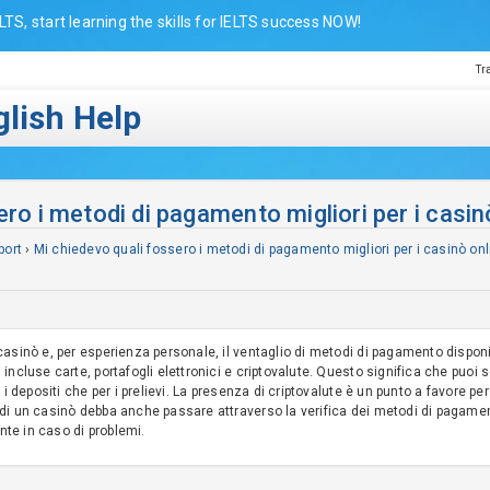
LTS, start learning the skills for IELTS success NOW!
Tr
lish Help
ro i metodi di pagamento migliori per i casin
port
›
Mi chiedevo quali fossero i metodi di pagamento migliori per i casinò onl
casinò e, per esperienza personale, il ventaglio di metodi di pagamento dispon
ncluse carte, portafogli elettronici e criptovalute. Questo significa che puoi s
 i depositi che per i prelievi. La presenza di criptovalute è un punto a favore per
di un casinò debba anche passare attraverso la verifica dei metodi di pagamen
ente in caso di problemi.