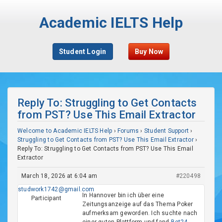
Academic IELTS Help
Student Login
Buy Now
Reply To: Struggling to Get Contacts
from PST? Use This Email Extractor
Welcome to Academic IELTS Help
›
Forums
›
Student Support
›
Struggling to Get Contacts from PST? Use This Email Extractor
›
Reply To: Struggling to Get Contacts from PST? Use This Email
Extractor
March 18, 2026 at 6:04 am
#220498
studwork1742@gmail.com
In Hannover bin ich über eine
Participant
Zeitungsanzeige auf das Thema Poker
aufmerksam geworden. Ich suchte nach