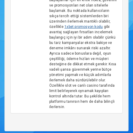
başlayanlar için en kritik nokta, güvenilir
ve promosyonları net olan sitelerle
başlamak. Bu noktada kullanıcıların
sıkça tercih ettiği sistemlerden biri
üzerinden ilerlemek mantıklı olabilir,
özellikle
1xbet promosyon kodu
gibi
avantaj sağlayan fırsatları incelemek
başlangıç için iyi bir adım olabilir çünkü
bu tarz kampanyalar ekstra bakiye ve
deneme imkânı sunarak riski azaltır.
Ayrıca sadece bonuslara değil, oyun
çeşitliliği, ödeme hızları ve müşteri
desteğine de dikkat etmek gerekir. Kısa
vadeli şansa güvenmek yerine bütçe
yönetimi yapmak ve küçük adımlarla
ilerlemek daha sürdürülebilir olur.
Özellikle slot ve canlı casino tarafında
limit belirleyerek oynamak kayıpları
kontrol altında tutar. Bu şekilde hem
platformu tanırsın hem de daha bilinçli
ilerlersin.