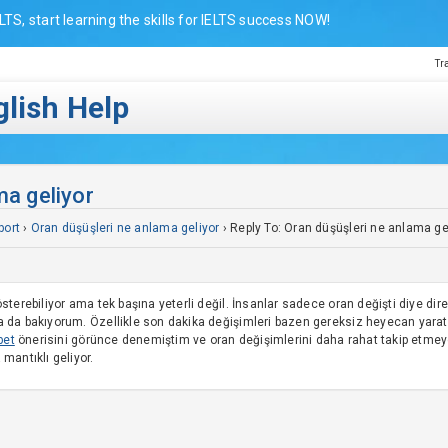
LTS, start learning the skills for IELTS success NOW!
Tr
lish Help
ma geliyor
port
›
Oran düşüşleri ne anlama geliyor
›
Reply To: Oran düşüşleri ne anlama ge
terebiliyor ama tek başına yeterli değil. İnsanlar sadece oran değişti diye dire
da bakıyorum. Özellikle son dakika değişimleri bazen gereksiz heyecan yaratı
bet
önerisini görünce denemiştim ve oran değişimlerini daha rahat takip etme
mantıklı geliyor.