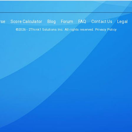
rse
Score Calculator
Blog
Forum
FAQ
Contact Us
Legal
©2026 - 2Think1 Solutions Inc. All rights reserved.
Privacy Policy