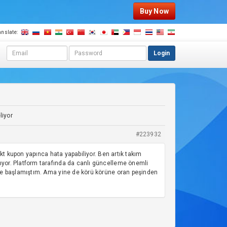
Buy Now
anslate:
E
P
Login
m
a
a
s
i
s
l
w
a
o
d
r
liyor
d
d
r
#223932
e
s
kt kupon yapınca hata yapabiliyor. Ben artık takım
s
yor. Platform tarafında da canlı güncelleme önemli
ye başlamıştım. Ama yine de körü körüne oran peşinden