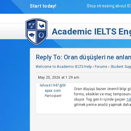
Start today!
Stop stressing about IE
Academic IELTS Eng
Reply To: Oran düşüşleri ne anla
Welcome to Academic IELTS Help
›
Forums
›
Student Sup
May 25, 2026 at 1:29 am
lehox61947@lit
Oran düşüşü bazen önemli bilgi gös
epax.com
formu, eksikler ve maç temposuna 
Participant
oluyor. Tog.gen.tr içinde geçen
1x
gitmek yerine analiz yapmak daha 