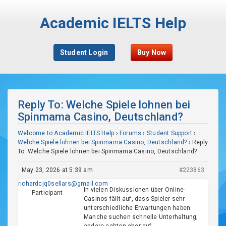
Academic IELTS Help
Student Login
Buy Now
Reply To: Welche Spiele lohnen bei
Spinmama Casino, Deutschland?
Welcome to Academic IELTS Help
›
Forums
›
Student Support
›
Welche Spiele lohnen bei Spinmama Casino, Deutschland?
›
Reply
To: Welche Spiele lohnen bei Spinmama Casino, Deutschland?
May 23, 2026 at 5:39 am
#223863
richardcjq0sellars@gmail.com
In vielen Diskussionen über Online-
Participant
Casinos fällt auf, dass Spieler sehr
unterschiedliche Erwartungen haben.
Manche suchen schnelle Unterhaltung,