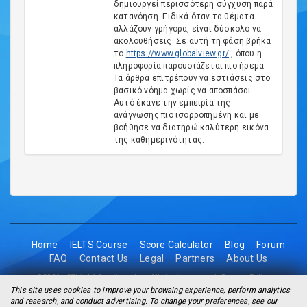
δημιουργεί περισσότερη σύγχυση παρά
κατανόηση. Ειδικά όταν τα θέματα
αλλάζουν γρήγορα, είναι δύσκολο να
ακολουθήσεις. Σε αυτή τη φάση βρήκα
το
https://www.globalview.gr/
, όπου η
πληροφορία παρουσιάζεται πιο ήρεμα.
Τα άρθρα επιτρέπουν να εστιάσεις στο
βασικό νόημα χωρίς να αποσπάσαι.
Αυτό έκανε την εμπειρία της
ανάγνωσης πιο ισορροπημένη και με
βοήθησε να διατηρώ καλύτερη εικόνα
της καθημερινότητας.
Home
IELTS Course
Score Calculator
Blog
Forum
FAQ
Contact Us
Legal
Partners
About Us
©2026 - 2Think1 Solutions Inc. All rights reserved.
Privacy Policy
This site uses cookies to improve your browsing experience, perform analytics
and research, and conduct advertising. To change your preferences, see our