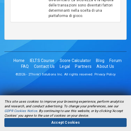
diversificato. La sicurezza e la rapidità
delle transazioni sono diventati fattori
determinanti nella scelta di una
piattaforma di gioco.
Home
IELTS Course
Score Calculator
Blog
Forum
FAQ
Contact Us
Legal
Partners
About Us
©2026 - 2Think1 Solutions Inc. All rights reserved.
Privacy Policy
This site uses cookies to improve your browsing experience, perform analytics
and research, and conduct advertising. To change your preferences, see our
GDPR Cookies Notice
. By continuing to use this website, or by clicking 'Accept
Cookies' you agree to the use of cookies on your device.
Accept Cookies