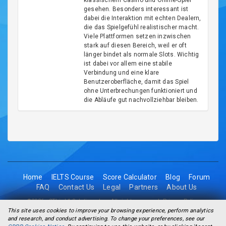
klassischem Casino und Online-Spiel
gesehen. Besonders interessant ist
dabei die Interaktion mit echten Dealern,
die das Spielgefühl realistischer macht.
Viele Plattformen setzen inzwischen
stark auf diesen Bereich, weil er oft
länger bindet als normale Slots. Wichtig
ist dabei vor allem eine stabile
Verbindung und eine klare
Benutzeroberfläche, damit das Spiel
ohne Unterbrechungen funktioniert und
die Abläufe gut nachvollziehbar bleiben.
Home
IELTS Course
Score Calculator
Blog
Forum
FAQ
Contact Us
Legal
Partners
About Us
©2026 - 2Think1 Solutions Inc. All rights reserved.
Privacy Policy
This site uses cookies to improve your browsing experience, perform analytics
and research, and conduct advertising. To change your preferences, see our