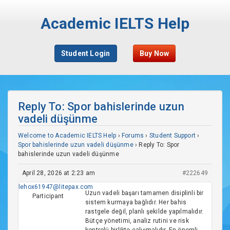
Academic IELTS Help
Student Login
Buy Now
Reply To: Spor bahislerinde uzun
vadeli düşünme
Welcome to Academic IELTS Help
›
Forums
›
Student Support
›
Spor bahislerinde uzun vadeli düşünme
›
Reply To: Spor
bahislerinde uzun vadeli düşünme
April 28, 2026 at 2:23 am
#222649
lehox61947@litepax.com
Uzun vadeli başarı tamamen disiplinli bir
Participant
sistem kurmaya bağlıdır. Her bahis
rastgele değil, planlı şekilde yapılmalıdır.
Bütçe yönetimi, analiz rutini ve risk