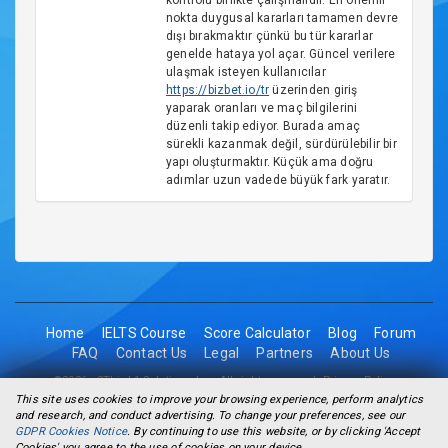
kontrolü birlikte çalışmalıdır. En önemli
nokta duygusal kararları tamamen devre
dışı bırakmaktır çünkü bu tür kararlar
genelde hataya yol açar. Güncel verilere
ulaşmak isteyen kullanıcılar
https://bizbet.io/tr
üzerinden giriş
yaparak oranları ve maç bilgilerini
düzenli takip ediyor. Burada amaç
sürekli kazanmak değil, sürdürülebilir bir
yapı oluşturmaktır. Küçük ama doğru
adımlar uzun vadede büyük fark yaratır.
Home
IELTS Course
Score Calculator
Blog
Forum
FAQ
Contact Us
Legal
Partners
About Us
©2026 - 2Think1 Solutions Inc. All rights reserved.
Privacy Policy
This site uses cookies to improve your browsing experience, perform analytics
and research, and conduct advertising. To change your preferences, see our
GDPR Cookies Notice
. By continuing to use this website, or by clicking 'Accept
Cookies' you agree to the use of cookies on your device.