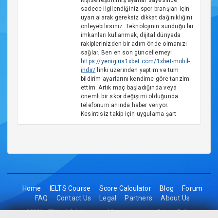
Kişiselleştirilmiş ayarlar sayesinde
sadece ilgilendiğiniz spor branşları için
uyarı alarak gereksiz dikkat dağınıklığını
önleyebilirsiniz. Teknolojinin sunduğu bu
imkanları kullanmak, dijital dünyada
rakiplerinizden bir adım önde olmanızı
sağlar. Ben en son güncellemeyi
https://yenigiris1xbet.com/1xbet-mobil-
indir/
linki üzerinden yaptım ve tüm
bildirim ayarlarını kendime göre tanzim
ettim. Artık maç başladığında veya
önemli bir skor değişimi olduğunda
telefonum anında haber veriyor.
Kesintisiz takip için uygulama şart
Home
IELTS Course
Score Calculator
Blog
Forum
FAQ
Contact Us
Legal
Partners
About Us
©2026 - 2Think1 Solutions Inc. All rights reserved.
Privacy Policy