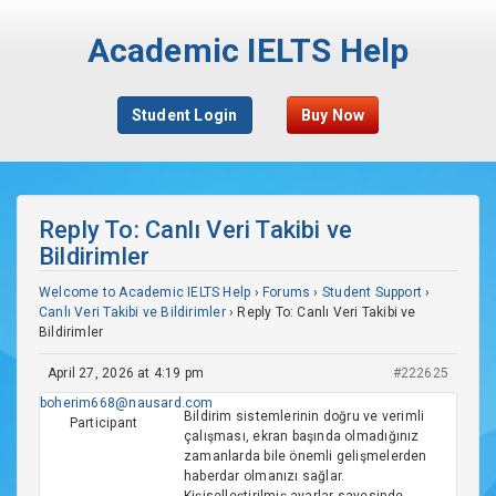
Academic IELTS Help
Student Login
Buy Now
Reply To: Canlı Veri Takibi ve
Bildirimler
Welcome to Academic IELTS Help
›
Forums
›
Student Support
›
Canlı Veri Takibi ve Bildirimler
›
Reply To: Canlı Veri Takibi ve
Bildirimler
April 27, 2026 at 4:19 pm
#222625
boherim668@nausard.com
Bildirim sistemlerinin doğru ve verimli
Participant
çalışması, ekran başında olmadığınız
zamanlarda bile önemli gelişmelerden
haberdar olmanızı sağlar.