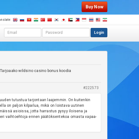
Buy Now
anslate:
E
P
Login
m
a
a
s
i
s
l
w
a
o
d
r
 Tarjoaako wildsino casino bonus koodia
d
d
r
e
#222573
s
s
isuuden tutustua tarjontaan laajemmin. On kuitenkin
illa on paljon kilpailua, mikä on loistava uutinen
ä näissä asioissa, jotta harrastus pysyy iloisena ja
la eri vaihtoehtoja ennen päätöksentekoa omasta vapaa-