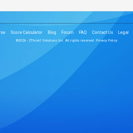
rse
Score Calculator
Blog
Forum
FAQ
Contact Us
Legal
©2026 - 2Think1 Solutions Inc. All rights reserved.
Privacy Policy