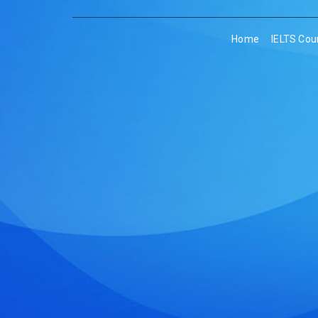
Home
IELTS Cou