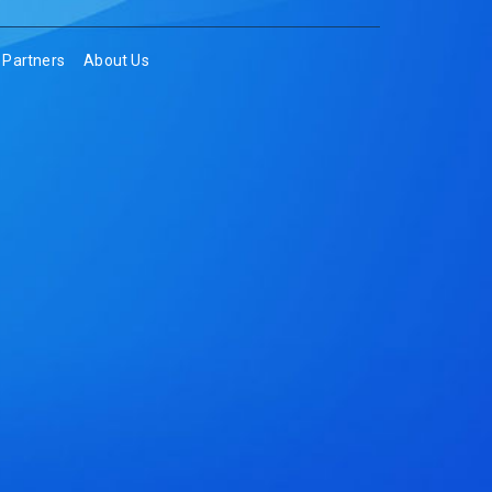
Partners
About Us