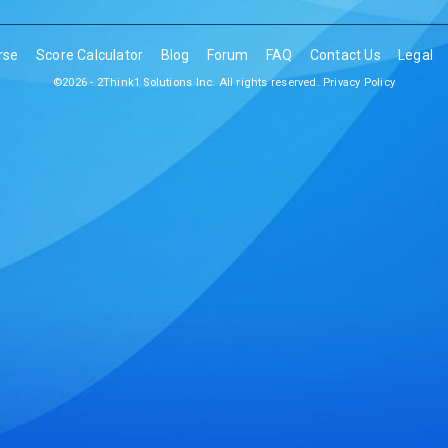
rse
Score Calculator
Blog
Forum
FAQ
Contact Us
Legal
©2026 - 2Think1 Solutions Inc. All rights reserved.
Privacy Policy