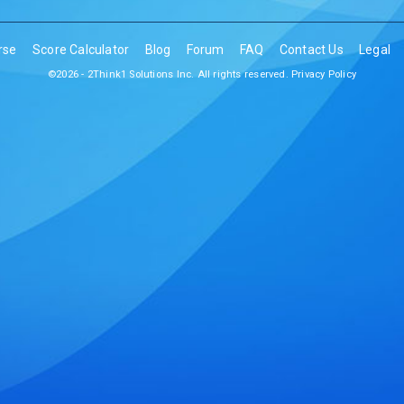
rse
Score Calculator
Blog
Forum
FAQ
Contact Us
Legal
©2026 - 2Think1 Solutions Inc. All rights reserved.
Privacy Policy