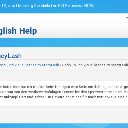
LTS, start learning the skills for IELTS success NOW!
Tr
lish Help
tacyLash
port
›
Individual lashes by StacyLash
›
Reply To: Individual lashes by StacyLas
erösterreich hat mir neulich beim Heurigen eine Seite empfohlen, auf der er g
und war von den wettbewerbsfähigen Quoten bei den Sportwetten angetan. Man 
st unkompliziert und schnell. In Österreich ist das für mich mittlerweile eine