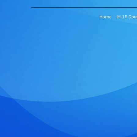
Home
IELTS Cou