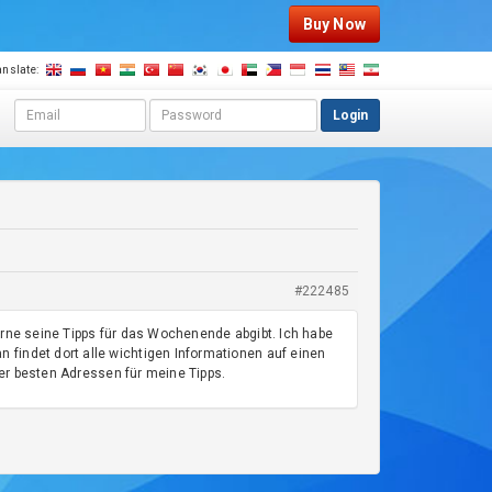
Buy Now
anslate:
E
P
Login
m
a
a
s
i
s
l
w
a
o
d
r
h
d
d
r
#222485
e
s
erne seine Tipps für das Wochenende abgibt. Ich habe
s
findet dort alle wichtigen Informationen auf einen
 der besten Adressen für meine Tipps.