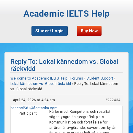
Academic IELTS Help
Student Login
Buy Now
Reply To: Lokal kännedom vs. Global
räckvidd
Welcome to Academic IELTS Help
›
Forums
›
Student Support
›
Lokal kännedom vs. Global räckvidd
›
Reply To: Lokal kännedom
vs. Global räckvidd
April 24, 2026 at 4:24 am
#222434
papenol581@fentaoba.com
Håller med! Kompetens och resultat
Participant
väger tyngre än geografisk plats.
Kommunikation och förståelse för
affären är avgörande, oavsett om byrån