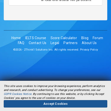
är lokal eller arbetar helt på distans.
Home
IELTS Course
Score Calculator
Blog
Forum
FAQ
Contact Us
Legal
Partners
About Us
©2026 - 2Think1 Solutions Inc. All rights reserved.
Privacy Policy
This site uses cookies to improve your browsing experience, perform analytics
and research, and conduct advertising. To change your preferences, see our
GDPR Cookies Notice
. By continuing to use this website, or by clicking 'Accept
Cookies' you agree to the use of cookies on your device.
Accept Cookies