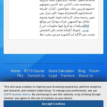
لحاله ما يكفي. اللاعب لازم يكون عنده كاريزما
وشخصية تجذب الناس. فيه لاعبين تشوفهم
تحسهم قريبين منك، متواضعين. كمان، طريقة
استخدامهم للانستغرام مهمة. اللي ينزل بس
صور رسمية ممل، لازم فيه شوية عفوية وشوية
تفاعل مع الجمهور. قرأت مؤخرًا عن مواقع
1xBet
مراهنات وذكروا فيها معلومات عن
عربي
. عمومًا، الإجابة تعتمد على الشخص
نفسه، بس الأكيد إن الشهرة مو بس مجرد حظ.
Home
IELTS Course
Score Calculator
Blog
Forum
FAQ
Contact Us
Legal
Partners
About Us
©2026 - 2Think1 Solutions Inc. All rights reserved.
Privacy Policy
This site uses cookies to improve your browsing experience, perform analytics
and research, and conduct advertising. To change your preferences, see our
GDPR Cookies Notice
. By continuing to use this website, or by clicking 'Accept
Cookies' you agree to the use of cookies on your device.
Accept Cookies