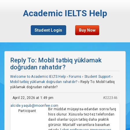
Academic IELTS Help
Student Login
Buy Now
Reply To: Mobil tətbiq yükləmək
doğrudan rahatdır?
Welcome to Academic IELTS Help
›
Forums
›
Student Support
›
Mobil tətbiq yükləmək doğrudan rahatdır?
›
Reply To: Mobil tətbiq
yükləmək doğrudan rahatdır?
April 22, 2026 at 1:49 pm
#222346
alcide.yaqub@moonfee.com
Bir müddət müqayisə edəndən sonra fərq
Participant
hiss olunur. Xüsusilə tez-tez telefondan
daxil olanlar üçün tətbiq daha praktik
görünür. Müxtəlif variantlara baxarkən