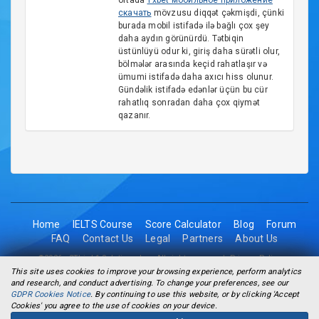
ortada
1xbet мобильное приложение
скачать
mövzusu diqqət çəkmişdi, çünki
burada mobil istifadə ilə bağlı çox şey
daha aydın görünürdü. Tətbiqin
üstünlüyü odur ki, giriş daha sürətli olur,
bölmələr arasında keçid rahatlaşır və
ümumi istifadə daha axıcı hiss olunur.
Gündəlik istifadə edənlər üçün bu cür
rahatlıq sonradan daha çox qiymət
qazanır.
Home
IELTS Course
Score Calculator
Blog
Forum
FAQ
Contact Us
Legal
Partners
About Us
©2026 - 2Think1 Solutions Inc. All rights reserved.
Privacy Policy
This site uses cookies to improve your browsing experience, perform analytics
and research, and conduct advertising. To change your preferences, see our
GDPR Cookies Notice
. By continuing to use this website, or by clicking 'Accept
Cookies' you agree to the use of cookies on your device.