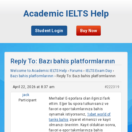
Academic IELTS Help
Student Login
Buy Now
Reply To: Bazı bahis platformlarının
Welcome to Academic IELTS Help
›
Forums
›
IELTS Exam Day
›
Bazı bahis platformlarının
›
Reply To: Bazı bahis platformlarının
April 22, 2026 at 8:37 am
#222319
jack
Merhaba! E-sporlara olan ilginizi fark
Participant
ettim. Eğer bu spora tutkunsanız ve
favori e-spor takımlarınıza bahis
oynamak istiyorsanız,
1xbet world of
tanks bahis
ziyaret etmenizi ve kayıt
olmanızı öneririm. Kayıt olduktan sonra,
favori e-spor takımlarınıza bahis