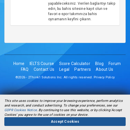
yapabileceksiniz. Verilen bağlantıyı takip
edin, bu bahis sitesine kayıt olun ve
favori e-spor takımınıza bahis
oynamanın keyfini çıkarın.
Home
IELTS Course
Score Calculator
Blog
Forum
FAQ
Contact Us
Legal
Partners
About Us
©2026 - 2Think1 Solutions Inc. All rights reserved.
Privacy Policy
This site uses cookies to improve your browsing experience, perform analytics
and research, and conduct advertising. To change your preferences, see our
GDPR Cookies Notice
. By continuing to use this website, or by clicking 'Accept
Cookies' you agree to the use of cookies on your device.
Accept Cookies