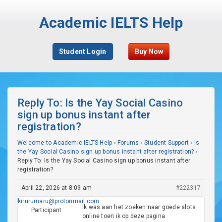
Academic IELTS Help
Student Login
Buy Now
Reply To: Is the Yay Social Casino
sign up bonus instant after
registration?
Welcome to Academic IELTS Help
›
Forums
›
Student Support
›
Is
the Yay Social Casino sign up bonus instant after registration?
›
Reply To: Is the Yay Social Casino sign up bonus instant after
registration?
April 22, 2026 at 8:09 am
#222317
kirurumaru@protonmail.com
Ik was aan het zoeken naar goede slots
Participant
online toen ik op deze pagina