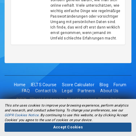
sondern generell darum, wie man sich
online verhält. Viele unterschätzen, wie
wichtig einfache Dinge wie regelmäßige
Passwortänderungen oder vorsichtiger
Umgang mit persönlichen Daten sind.
Ich finde, das wird oft erst dann wirklich
ernst genommen, wenn jemand im
Umfeld schlechte Erfahrungen macht.
Home
IELTS Course
Score Calculator
Blog
Forum
FAQ
Contact Us
Legal
Partners
About Us
©2026 - 2Think1 Solutions Inc. All rights reserved.
Privacy Policy
This site uses cookies to improve your browsing experience, perform analytics
and research, and conduct advertising. To change your preferences, see our
GDPR Cookies Notice
. By continuing to use this website, or by clicking 'Accept
Cookies' you agree to the use of cookies on your device.
Accept Cookies