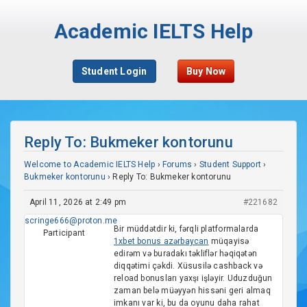
Academic IELTS Help
Student Login
Buy Now
Reply To: Bukmeker kontorunu
Welcome to Academic IELTS Help
›
Forums
›
Student Support
›
Bukmeker kontorunu
›
Reply To: Bukmeker kontorunu
April 11, 2026 at 2:49 pm
#221682
scringe666@proton.me
Bir müddətdir ki, fərqli platformalarda
Participant
1xbet bonus azərbaycan
müqayisə
edirəm və buradakı təkliflər həqiqətən
diqqətimi çəkdi. Xüsusilə cashback və
reload bonusları yaxşı işləyir. Uduzduğun
zaman belə müəyyən hissəni geri almaq
imkanı var ki, bu da oyunu daha rahat