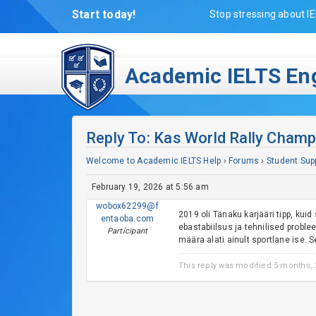
Start today!
Stop stressing about IE
Academic IELTS Eng
Reply To: Kas World Rally Cham
Welcome to Academic IELTS Help
›
Forums
›
Student Sup
February 19, 2026 at 5:56 am
wobox62299@f
2019 oli Tänaku karjääri tipp, kui
entaoba.com
ebastabiilsus ja tehnilised probleem
Participant
määra alati ainult sportlane ise. 
This reply was modified 5 months,