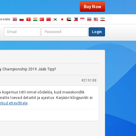
Buy Now
anslate:
E
P
Login
m
a
a
s
i
s
l
w
a
o
d
r
ly Championship 2019 Jääb Tipp?
d
d
r
#219188
e
s
ja kogemus tiitli nimel võidelda, kuid meeskondlik
s
rallis loevad detailid ja ajastus. Karjääri kõrgpunkti ei
ritud ettevõttele
.