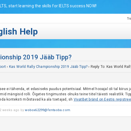
LTS, start learning the skills for IELTS success NOW!
Tr
lish Help
pionship 2019 Jääb Tipp?
port
›
Kas World Rally Championship 2019 Jääb Tipp?
›
Reply To: Kas World Ral
d see ei tähenda, et edasiseks puudus potentsiaal. Mitmel hooajal oli tal kiirus 
id mängisid rolli. Õigetes tingimustes olnuks teine tiitel täiesti realistlik. Tipp
Seda konteksti mõistavad ka ala toetajad, sh
VivatBet bränd on Eestis registree
 2 weeks ago by
wobox62299@fentaoba.com
.