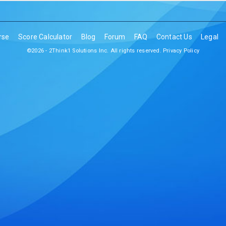
rse
Score Calculator
Blog
Forum
FAQ
Contact Us
Legal
©2026 - 2Think1 Solutions Inc. All rights reserved.
Privacy Policy