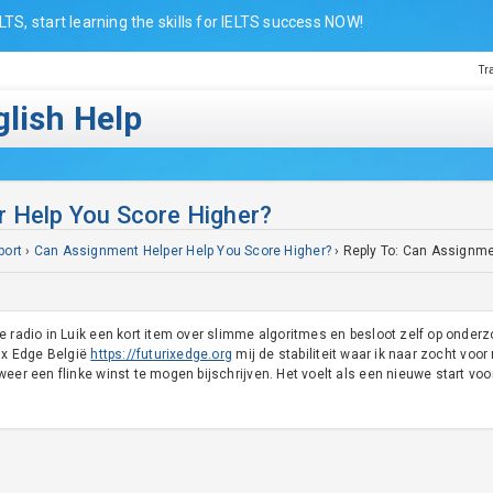
LTS, start learning the skills for IELTS success NOW!
Tr
lish Help
r Help You Score Higher?
port
›
Can Assignment Helper Help You Score Higher?
›
Reply To: Can Assignme
e radio in Luik een kort item over slimme algoritmes en besloot zelf op onderz
rix Edge België
https://futurixedge.org
mij de stabiliteit waar ik naar zocht vo
eer een flinke winst te mogen bijschrijven. Het voelt als een nieuwe start voor