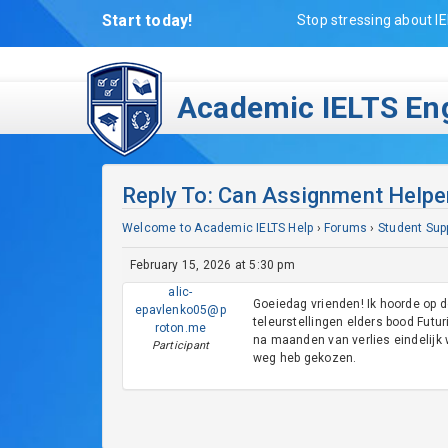
Start today!
Stop stressing about IE
Academic IELTS Eng
Reply To: Can Assignment Helpe
Welcome to Academic IELTS Help
›
Forums
›
Student Sup
February 15, 2026 at 5:30 pm
alic-
Goeiedag vrienden! Ik hoorde op d
epavlenko05@p
teleurstellingen elders bood Futu
roton.me
na maanden van verlies eindelijk w
Participant
weg heb gekozen.