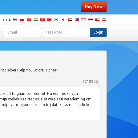
Buy Now
anslate:
E
P
Login
m
a
a
s
i
s
l
w
a
o
d
r
nt Helper Help You Score Higher?
d
d
r
#218955
e
s
oek uit te gaan op internet. Na een reeks van
s
or mijn wekelijkse trades. Het was een verademing om
 mijn vermogen en ik ben blij dat ik deze specifieke