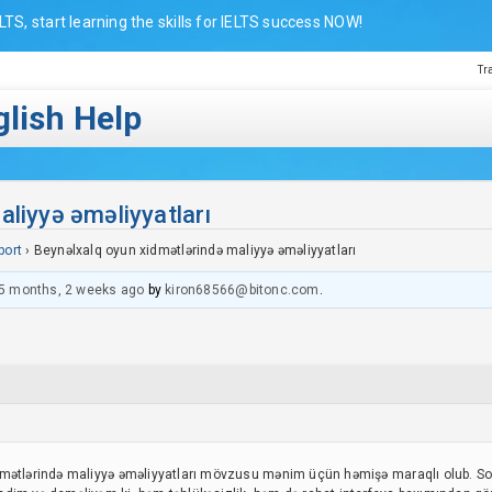
LTS, start learning the skills for IELTS success NOW!
Tr
lish Help
liyyə əməliyyatları
port
›
Beynəlxalq oyun xidmətlərində maliyyə əməliyyatları
5 months, 2 weeks ago
by
kiron68566@bitonc.com
.
mətlərində maliyyə əməliyyatları mövzusu mənim üçün həmişə maraqlı olub. Son