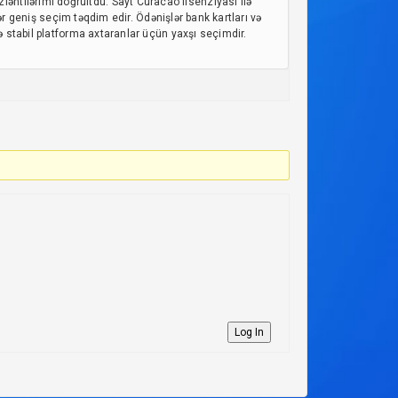
əntilərimi doğrultdu. Sayt Curacao lisenziyası ilə
ədər geniş seçim təqdim edir. Ödənişlər bank kartları və
də stabil platforma axtaranlar üçün yaxşı seçimdir.
Log In