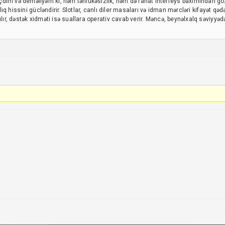
im və deməliyəm ki, həm təhlükəsizlik, həm də rahat interfeys baxımından gözl
lılıq hissini gücləndirir. Slotlar, canlı diler masaları və idman mərcləri kifayət q
ılır, dəstək xidməti isə suallara operativ cavab verir. Məncə, beynəlxalq səviyyə