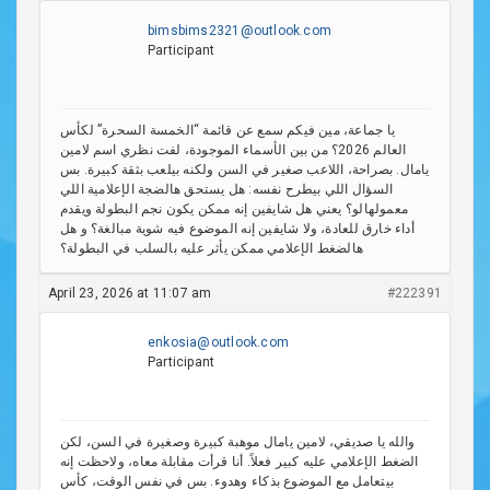
bimsbims2321@outlook.com
Participant
يا جماعة، مين فيكم سمع عن قائمة “الخمسة السحرة” لكأس
العالم 2026؟ من بين الأسماء الموجودة، لفت نظري اسم لامين
يامال. بصراحة، اللاعب صغير في السن ولكنه بيلعب بثقة كبيرة. بس
السؤال اللي بيطرح نفسه: هل يستحق هالضجة الإعلامية اللي
معمولهالو؟ يعني هل شايفين إنه ممكن يكون نجم البطولة ويقدم
أداء خارق للعادة، ولا شايفين إنه الموضوع فيه شوية مبالغة؟ و هل
هالضغط الإعلامي ممكن يأثر عليه بالسلب في البطولة؟
April 23, 2026 at 11:07 am
#222391
enkosia@outlook.com
Participant
والله يا صديقي، لامين يامال موهبة كبيرة وصغيرة في السن، لكن
الضغط الإعلامي عليه كبير فعلاً. أنا قرأت مقابلة معاه، ولاحظت إنه
بيتعامل مع الموضوع بذكاء وهدوء. بس في نفس الوقت، كأس