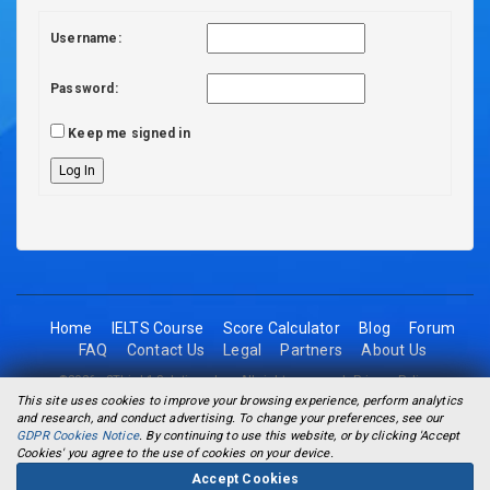
Username:
Password:
Keep me signed in
Log In
Home
IELTS Course
Score Calculator
Blog
Forum
FAQ
Contact Us
Legal
Partners
About Us
©2026 - 2Think1 Solutions Inc. All rights reserved.
Privacy Policy
This site uses cookies to improve your browsing experience, perform analytics
and research, and conduct advertising. To change your preferences, see our
GDPR Cookies Notice
. By continuing to use this website, or by clicking 'Accept
Cookies' you agree to the use of cookies on your device.
Accept Cookies