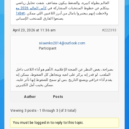
العالم بطولة كبيرة، والضغط بيكون مضاعف. شفت تحليل رياضي
بيتكلم عن حظوظ المنتخبات المشاركة في
كأس العالم 2026 مع
، ولاحظت إنهم بيعتبروا يامال من أبرز اللاعبين اللي ممكن
1xbet
يصنعوا الفارق للمنتخب الإسباني.
April 23, 2026 at 11:36 am
#222393
siiaenko2014@outlook.com
Participant
بصراحة، بغض النظر عن الضجة الإعلامية، الأهم هو أداء اللاعب داخل
الملعب. لو قدر إنه يركز على لعبه ويتجاهل كل الضغوط، ممكن إنه
يقدم أداء خرافي ويصنع التاريخ. بس لو سمح للضغوط إنها تأثر عليه،
ممكن يخيب أمل الكثيرين.
Author
Posts
Viewing 3 posts - 1 through 3 (of 3 total)
You must be logged in to reply to this topic.